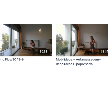
30:38
31:3
ino Flow30 13-9
Mobilidade + Autamassagem+
Respiração Hipopressiva